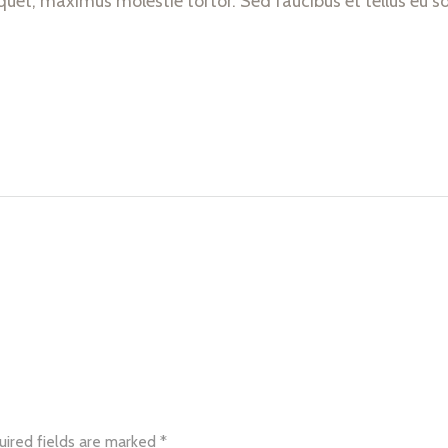
et, maximus molestie tortor. Sed faucibus et tellus eu sol
uired fields are marked *