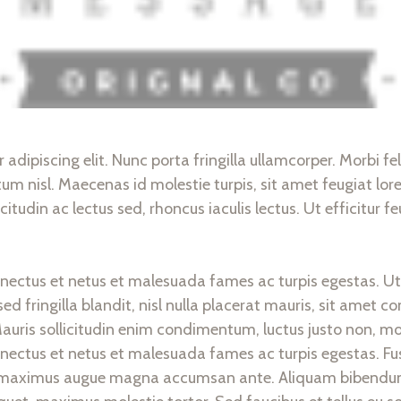
ipiscing elit. Nunc porta fringilla ullamcorper. Morbi felis 
nisl. Maecenas id molestie turpis, sit amet feugiat lorem
icitudin ac lectus sed, rhoncus iaculis lectus. Ut efficitur
enectus et netus et malesuada fames ac turpis egestas. Ut
d fringilla blandit, nisl nulla placerat mauris, sit amet c
auris sollicitudin enim condimentum, luctus justo non, mol
enectus et netus et malesuada fames ac turpis egestas. Fus
andit maximus augue magna accumsan ante. Aliquam bibendum